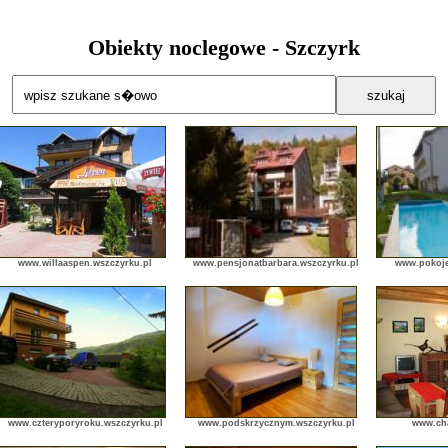
Obiekty noclegowe - Szczyrk
www.willaaspen.wszczyrku.pl
www.pensjonatbarbara.wszczyrku.pl
www.pokoje
www.czteryporyroku.wszczyrku.pl
www.podskrzycznym.wszczyrku.pl
www.cha