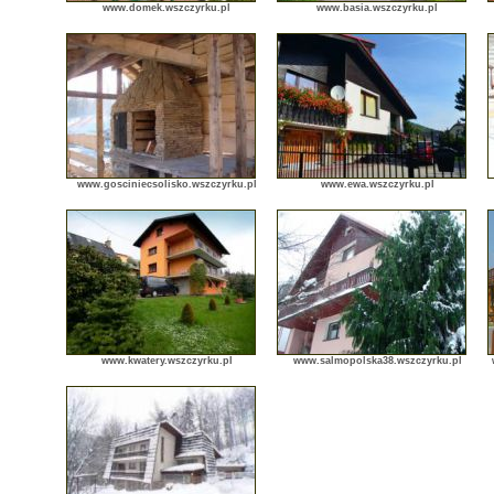
www.domek.wszczyrku.pl
www.basia.wszczyrku.pl
www.gosciniecsolisko.wszczyrku.pl
www.ewa.wszczyrku.pl
www.kwatery.wszczyrku.pl
www.salmopolska38.wszczyrku.pl